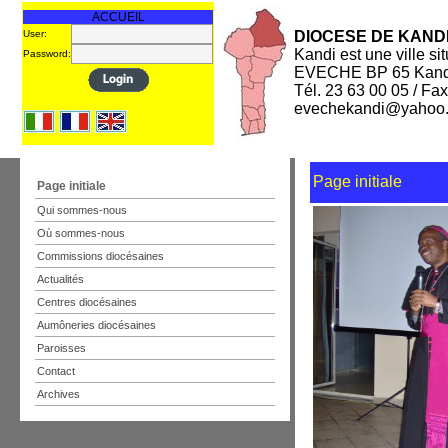
ACCUEIL
User:
DIOCESE DE KAND
Kandi est une ville s
Password:
EVECHE BP 65 Kand
Tél. 23 63 00 05 / Fa
evechekandi@yahoo.
Page initiale
Page initiale
Qui sommes-nous
Où sommes-nous
Commissions diocésaines
Actualités
Centres diocésaines
Aumôneries diocésaines
Paroisses
Contact
Archives