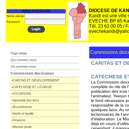
DIOCESE DE KAN
AREA RISERVATA
Kandi est une ville
Nome utente:
EVECHE BP 65 Ka
Password:
Tél. 23 63 00 05 / 
evechekandi@yaho
Commissions dioc
Page initiale
Qui sommes-nous
CARITAS ET 
Où sommes-nous
Commissions diocésaines
CATECHESE ET
-
CARITAS ET DEVELOPPEMENT
La Commission diocés
complète du rite de l
-
CATECHESE ET LITURGIE
publication des trois
-
VOCATIONS
l'animateur, Yeesun t
le fond nécessaire p
-
Apostolat des laïcs
responsable de la co
-
Œcuménisme
quelques laïcs. Au ni
-
Santé et famille
lectionnaires de l'an
d'élaboration. Le Mi
-
Finances
déjà en cours d'utili
-
Mission peule
cependant: il manque