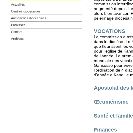
commission interdioc
Actualités
augmenté depuis l'ord
Centres diocésaines
alors bien avancer.
pèlerinage diocésai
Aumôneries diocésaines
Paroisses
VOCATIONS
Contact
La commission a asse
Archives
dans le diocèse. Le 
que fleurissent les v
pour l'église de Kan
de l'année. La premi
mondiale des vocatio
Gansosso pour vivre 
l'ordination de 4 dia
d'année à Kandi le m
Apostolat des l
Œcuménisme
Santé et famille
Finances