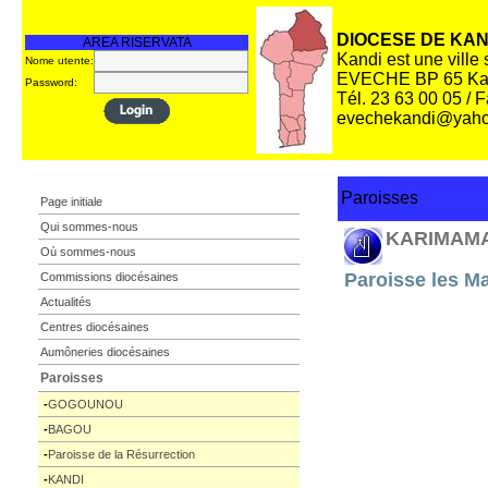
DIOCESE DE KAN
AREA RISERVATA
Kandi est une ville
Nome utente:
EVECHE BP 65 Ka
Password:
Tél. 23 63 00 05 / 
evechekandi@yaho
Paroisses
Page initiale
Qui sommes-nous
KARIMAM
Où sommes-nous
Paroisse les M
Commissions diocésaines
Actualités
Centres diocésaines
Aumôneries diocésaines
Paroisses
-
GOGOUNOU
-
BAGOU
-
Paroisse de la Résurrection
-
KANDI