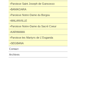
-
Paroisse Saint Joseph de Gansosso
-
BANIKOARA
-
Paroisse Notre-Dame du Borgou
-
MALANVILLE
-
Paroisse Notre-Dame du Sacré Coeur
-
KARIMAMA
-
Paroisse les Martyrs de L'Ouganda
-
SEGBANA
Contact
Archives