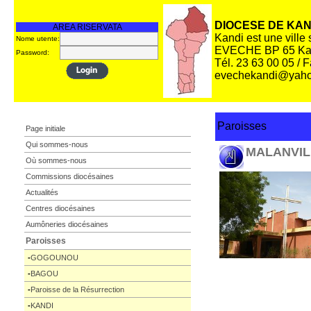
DIOCESE DE KAN
AREA RISERVATA
Kandi est une ville
Nome utente:
EVECHE BP 65 Ka
Password:
Tél. 23 63 00 05 / 
evechekandi@yaho
Paroisses
Page initiale
Qui sommes-nous
MALANVIL
Où sommes-nous
Commissions diocésaines
Actualités
Centres diocésaines
Aumôneries diocésaines
Paroisses
-
GOGOUNOU
-
BAGOU
-
Paroisse de la Résurrection
-
KANDI