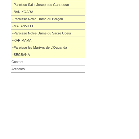
-
Paroisse Saint Joseph de Gansosso
-
BANIKOARA
-
Paroisse Notre-Dame du Borgou
-
MALANVILLE
-
Paroisse Notre-Dame du Sacré Coeur
-
KARIMAMA
-
Paroisse les Martyrs de L'Ouganda
-
SEGBANA
Contact
Archives